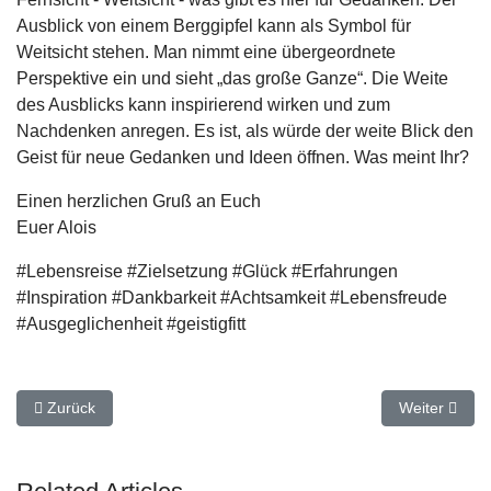
Ausblick von einem Berggipfel kann als Symbol für
Weitsicht stehen. Man nimmt eine übergeordnete
Perspektive ein und sieht „das große Ganze“. Die Weite
des Ausblicks kann inspirierend wirken und zum
Nachdenken anregen. Es ist, als würde der weite Blick den
Geist für neue Gedanken und Ideen öffnen. Was meint Ihr?
Einen herzlichen Gruß an Euch
Euer Alois
#Lebensreise #Zielsetzung #Glück #Erfahrungen
#Inspiration #Dankbarkeit #Achtsamkeit #Lebensfreude
#Ausgeglichenheit #geistigfitt
Vorheriger Beitrag: Gedanken zum Dank für die Ernte - Herbstge
Nächster Beit
Zurück
Weiter