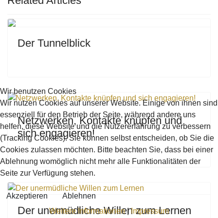
Related Articles
Previous
Next
Der Tunnelblick
Wir benutzen Cookies
Wir nutzen Cookies auf unserer Website. Einige von ihnen sind
essenziell für den Betrieb der Seite, während andere uns
Netzwerken, Kontakte knüpfen und
helfen, diese Website und die Nutzererfahrung zu verbessern
sich engagieren!
(Tracking Cookies). Sie können selbst entscheiden, ob Sie die
Cookies zulassen möchten. Bitte beachten Sie, dass bei einer
Ablehnung womöglich nicht mehr alle Funktionalitäten der
Seite zur Verfügung stehen.
Akzeptieren
Ablehnen
Der unermüdliche Willen zum Lernen
Weitere Informationen
|
Impressum